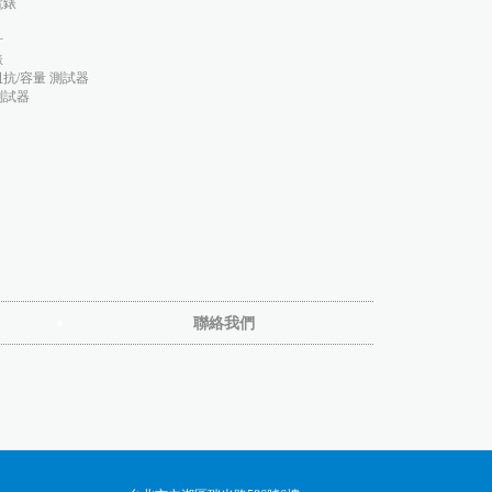
電錶
計
錶
抗/容量 測試器
測試器
聯絡我們