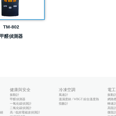
TM-802
甲醛偵測器
健康與安全
冷凍空調
電工
振動計
風速計
振動
甲醛偵測器
溫濕度錶 / WBGT 綜合溫度熱
網路
一氧化碳偵測計
指數計
轉速
二氧化碳偵測計
高阻
(細
高 / 低頻電磁波偵測計
微阻