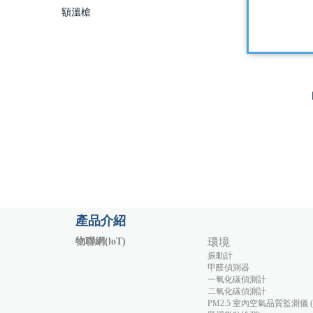
額溫槍
產品介紹
物聯網(loT)
環境
振動計
甲醛偵測器
一氧化碳偵測計
二氧化碳偵測計
PM2.5 室內空氣品質監測儀 