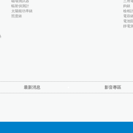
磁場測試器
三用
輻射偵測計
鉤錶
太陽能功率錶
檢相
照度錶
電容
電池阻
靜電
熱
最新消息
影音專區