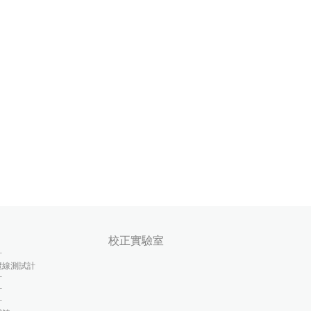
校正實驗室
計
纜線測試計
計
計
計