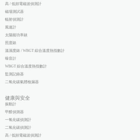
高 / 低頻電磁波偵測計
磁場測試器
輻射偵測計
風速計
太陽能功率錶
照度錶
溫濕度錶 / WBGT 綜合溫度熱指數計
噪音計
WBGT 綜合溫度熱指數計
監測記錄器
二氧化碳氣體檢漏器
健康與安全
振動計
甲醛偵測器
一氧化碳偵測計
二氧化碳偵測計
高 / 低頻電磁波偵測計