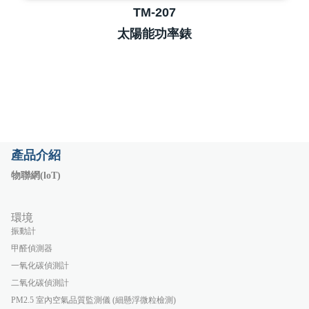
TM-207
太陽能功率錶
產品介紹
物聯網(loT)
環境
振動計
甲醛偵測器
一氧化碳偵測計
二氧化碳偵測計
PM2.5 室內空氣品質監測儀 (細懸浮微粒檢測)