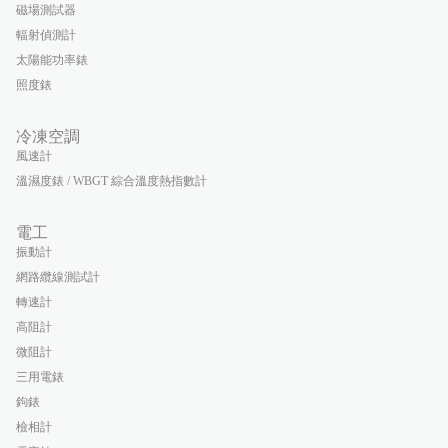
磁場測試器
輻射偵測計
太陽能功率錶
照度錶
冷凍空調
風速計
溫濕度錶 / WBGT 綜合溫度熱指數計
電工
振動計
網路纜線測試計
轉速計
高阻計
微阻計
三用電錶
鉤錶
檢相計