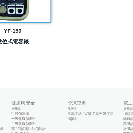
YF-150
數位式電容錶
健康與安全
冷凍空調
電工
振動計
風速計
振動
甲醛偵測器
溫濕度錶 / WBGT 綜合溫度熱
網路
一氧化碳偵測計
指數計
轉速
二氧化碳偵測計
高阻
(細
高 / 低頻電磁波偵測計
微阻