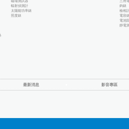
磁場測試器
三用
輻射偵測計
鉤錶
太陽能功率錶
檢相
照度錶
電容
電池阻
靜電
熱
最新消息
影音專區