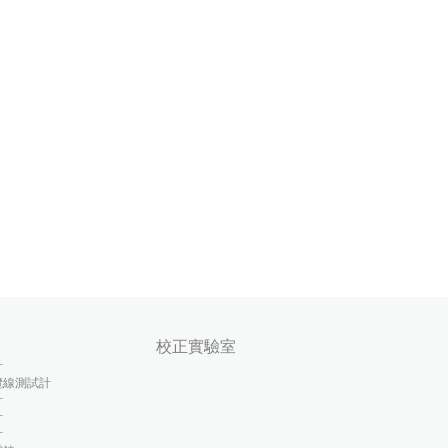
校正實驗室
計
纜線測試計
計
計
計