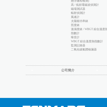
懸浮微粒檢測)
高 / 低頻電磁波偵測計
磁場測試器
輻射偵測計
風速計
太陽能功率錶
照度錶
溫濕度錶 / WBGT 綜合溫度
指數計
噪音計
WBGT 綜合溫度熱指數計
監測記錄器
二氧化碳氣體檢漏器
公司簡介