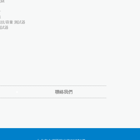
電錶
計
錶
抗/容量 測試器
測試器
聯絡我們