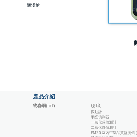
額溫槍
產品介紹
物聯網(loT)
環境
振動計
甲醛偵測器
一氧化碳偵測計
二氧化碳偵測計
PM2.5 室內空氣品質監測儀 