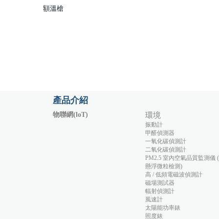
額溫槍
產品介紹
物聯網(loT)
環境
振動計
甲醛偵測器
一氧化碳偵測計
二氧化碳偵測計
PM2.5 室內空氣品質監測儀 
懸浮微粒檢測)
高 / 低頻電磁波偵測計
磁場測試器
輻射偵測計
風速計
太陽能功率錶
照度錶