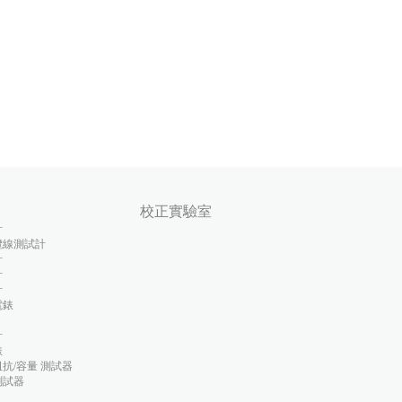
校正實驗室
計
纜線測試計
計
計
計
電錶
計
錶
抗/容量 測試器
測試器