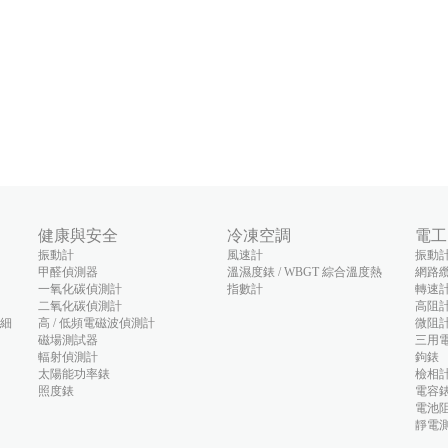
健康與安全
冷凍空調
電工
振動計
風速計
振動
甲醛偵測器
溫濕度錶 / WBGT 綜合溫度熱
網路
一氧化碳偵測計
指數計
轉速
二氧化碳偵測計
高阻
(細
高 / 低頻電磁波偵測計
微阻
磁場測試器
三用
輻射偵測計
鉤錶
太陽能功率錶
檢相
照度錶
電容
電池阻
靜電