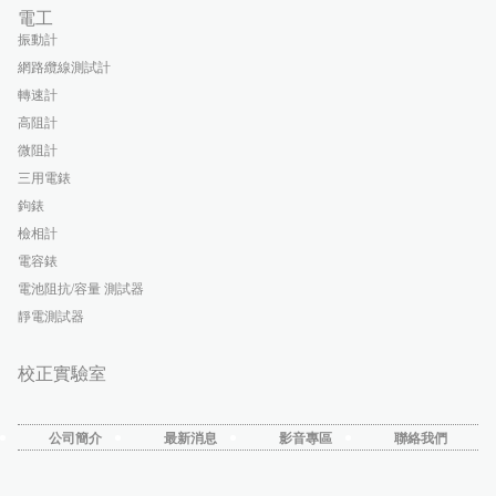
電工
振動計
網路纜線測試計
轉速計
高阻計
微阻計
三用電錶
鉤錶
檢相計
電容錶
電池阻抗/容量 測試器
靜電測試器
校正實驗室
公司簡介
最新消息
影音專區
聯絡我們