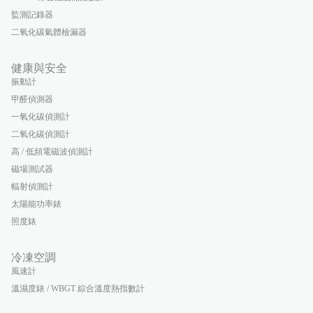
監測記錄器
二氧化碳氣體檢漏器
健康與安全
振動計
甲醛偵測器
一氧化碳偵測計
二氧化碳偵測計
高 / 低頻電磁波偵測計
磁場測試器
輻射偵測計
太陽能功率錶
照度錶
冷凍空調
風速計
溫濕度錶 / WBGT 綜合溫度熱指數計