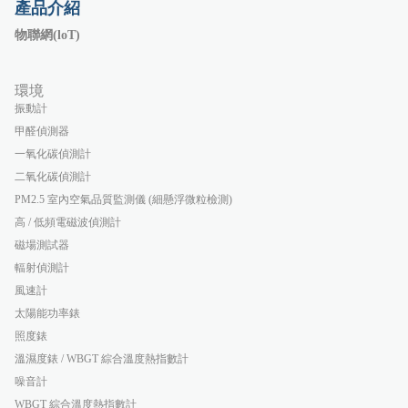
產品介紹
物聯網(loT)
環境
振動計
甲醛偵測器
一氧化碳偵測計
二氧化碳偵測計
PM2.5 室內空氣品質監測儀 (細懸浮微粒檢測)
高 / 低頻電磁波偵測計
磁場測試器
輻射偵測計
風速計
太陽能功率錶
照度錶
溫濕度錶 / WBGT 綜合溫度熱指數計
噪音計
WBGT 綜合溫度熱指數計