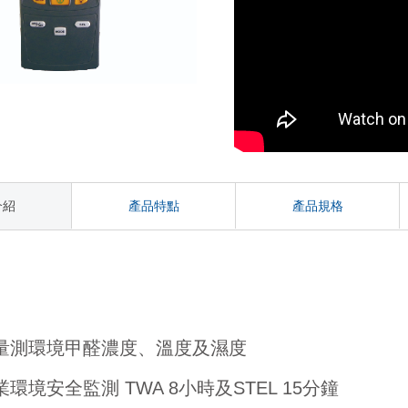
介紹
產品特點
產品規格
紹
量測環境甲醛濃度、溫度及濕度
業環境安全監測
TWA 8
小時及
STEL 15
分鐘