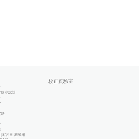
校正實驗室
計
纜線測試計
計
計
計
電錶
計
錶
抗/容量 測試器