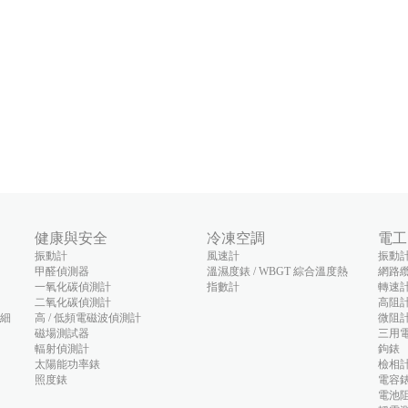
健康與安全
冷凍空調
電工
振動計
風速計
振動
甲醛偵測器
溫濕度錶 / WBGT 綜合溫度熱
網路
一氧化碳偵測計
指數計
轉速
二氧化碳偵測計
高阻
(細
高 / 低頻電磁波偵測計
微阻
磁場測試器
三用
輻射偵測計
鉤錶
太陽能功率錶
檢相
照度錶
電容
電池阻