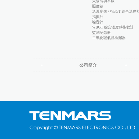
太陽能功率錶
照度錶
溫濕度錶 / WBGT 綜合溫度
指數計
噪音計
WBGT 綜合溫度熱指數計
監測記錄器
二氧化碳氣體檢漏器
公司簡介