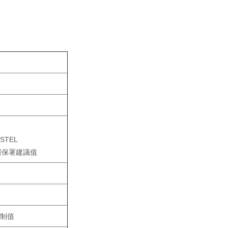
、
 STEL
環保署建議值
制值