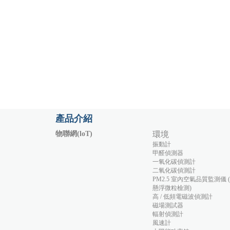
產品介紹
物聯網(loT)
環境
振動計
甲醛偵測器
一氧化碳偵測計
二氧化碳偵測計
PM2.5 室內空氣品質監測儀 
懸浮微粒檢測)
高 / 低頻電磁波偵測計
磁場測試器
輻射偵測計
風速計