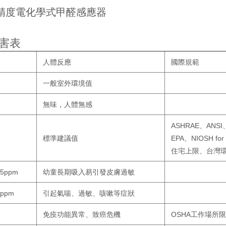
精度電化學式甲醛感應器
害表
人體反應
國際規範
一般室外環境值
無味，人體無感
ASHRAE、ANSI
EPA、NIOSH for
標準建議值
住宅上限、台灣
25ppm
幼童長期吸入易引發皮膚過敏
3ppm
引起氣喘、過敏、咳嗽等症狀
OSHA
免疫功能異常、致癌危機
工作場所限