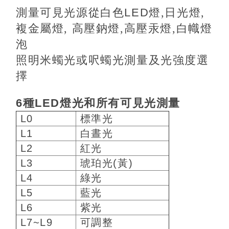
測量可見光源從白色
LED
燈,日光燈,
複金屬燈, 高壓鈉燈,高壓汞燈,白幟燈
泡
照明米蠋光或呎蠋光測量及光強度選
擇
6
種
LED
燈光和所有可見光測量
L0
標準光
L1
白晝光
L2
紅光
L3
琥珀光(黃)
L4
綠光
L5
藍光
L6
紫光
L7~L9
可調整