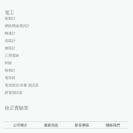
電工
振動計
網路纜線測試計
轉速計
高阻計
微阻計
三用電錶
鉤錶
檢相計
電容錶
電池阻抗/容量 測試器
靜電測試器
校正實驗室
公司簡介
最新消息
影音專區
聯絡我們