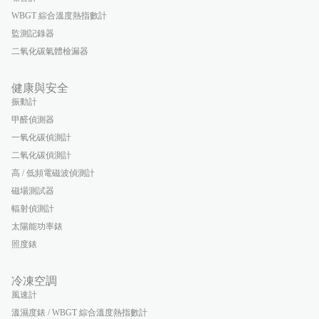
WBGT 綜合溫度熱指數計
監測記錄器
二氧化碳氣體檢漏器
健康與安全
振動計
甲醛偵測器
一氧化碳偵測計
二氧化碳偵測計
高 / 低頻電磁波偵測計
磁場測試器
輻射偵測計
太陽能功率錶
照度錶
冷凍空調
風速計
溫濕度錶 / WBGT 綜合溫度熱指數計