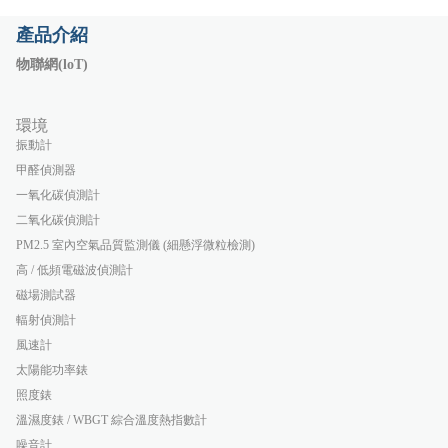
產品介紹
物聯網(loT)
環境
振動計
甲醛偵測器
一氧化碳偵測計
二氧化碳偵測計
PM2.5 室內空氣品質監測儀 (細懸浮微粒檢測)
高 / 低頻電磁波偵測計
磁場測試器
輻射偵測計
風速計
太陽能功率錶
照度錶
溫濕度錶 / WBGT 綜合溫度熱指數計
噪音計