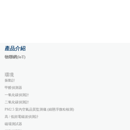
產品介紹
物聯網(loT)
環境
振動計
甲醛偵測器
一氧化碳偵測計
二氧化碳偵測計
PM2.5 室內空氣品質監測儀 (細懸浮微粒檢測)
高 / 低頻電磁波偵測計
磁場測試器