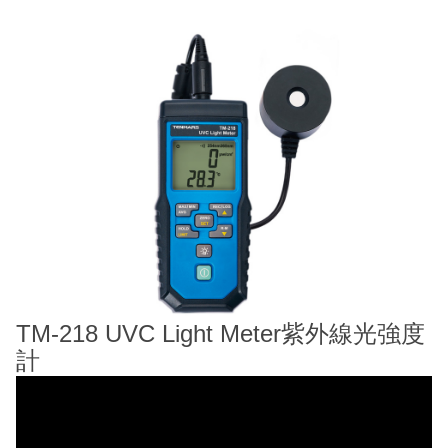
TM-218 UVC Light Meter紫外線光強度
計