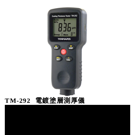
TM-292 電鍍塗層測厚儀