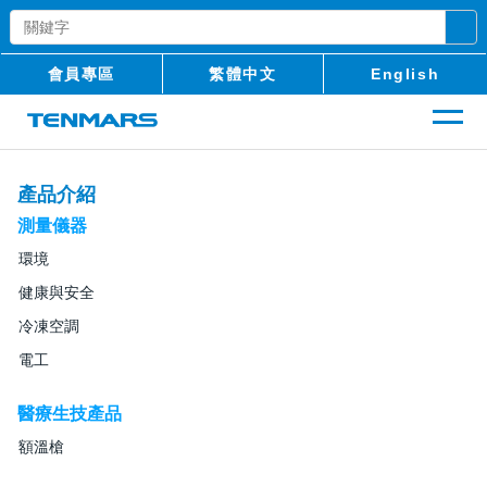
會員專區
繁體中文
English
產品介紹
測量儀器
環境
健康與安全
冷凍空調
電工
醫療生技產品
額溫槍